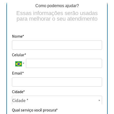
Como podemos ajudar?
Essas informações serão usadas
para melhorar o seu atendimento
Nome*
Celular*
Email*
Cidade*
Cidade*
Cidade *
Cidade*
Qual serviço você procura*