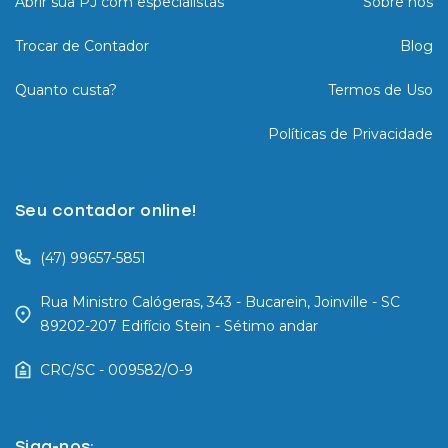
Abrir sua PJ com especialistas
Sobre nós
Trocar de Contador
Blog
Quanto custa?
Termos de Uso
Políticas de Privacidade
Seu contador online!
(47) 99657-5851
Rua Ministro Calógeras, 343 - Bucarein, Joinville - SC
89202-207 Edifício Stein - Sétimo andar
CRC/SC - 009582/O-9
Siga-nos: