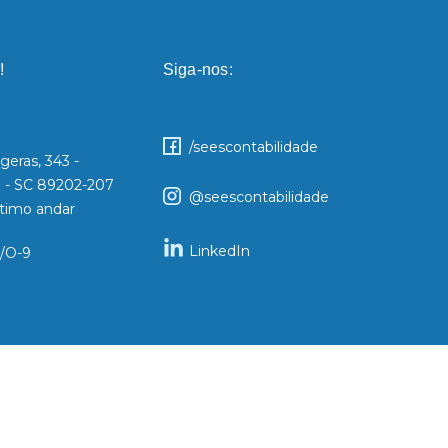
!
Siga-nos:
/seescontabilidade
geras, 343 -
le - SC 89202-207
@seescontabilidade
Sétimo andar
LinkedIn
/O-9