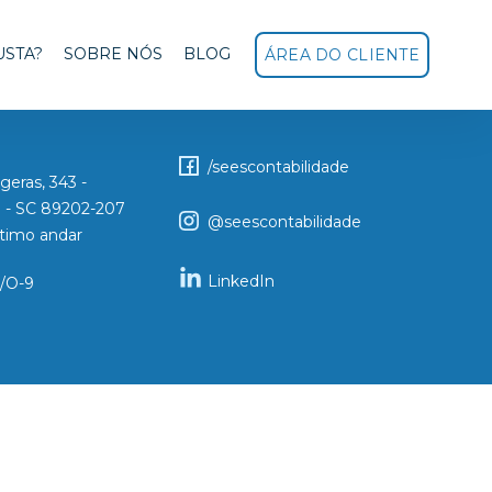
USTA?
SOBRE NÓS
BLOG
ÁREA DO CLIENTE
!
Siga-nos:
/seescontabilidade
geras, 343 -
le - SC 89202-207
@seescontabilidade
Sétimo andar
LinkedIn
/O-9