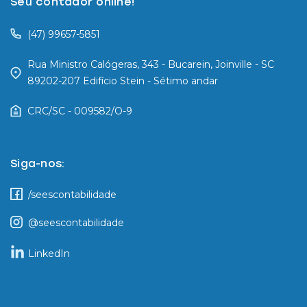
Seu contador online!
(47) 99657-5851
Rua Ministro Calógeras, 343 - Bucarein, Joinville - SC
89202-207 Edifício Stein - Sétimo andar
CRC/SC - 009582/O-9
Siga-nos:
/seescontabilidade
@seescontabilidade
LinkedIn