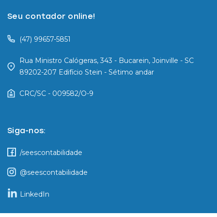
Seu contador online!
(47) 99657-5851
Rua Ministro Calógeras, 343 - Bucarein, Joinville - SC
89202-207 Edifício Stein - Sétimo andar
CRC/SC - 009582/O-9
Siga-nos:
/seescontabilidade
@seescontabilidade
LinkedIn