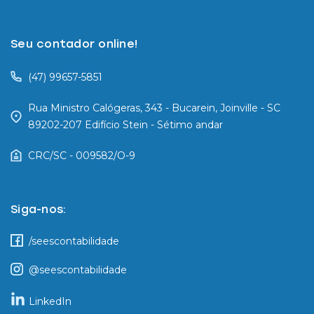
Seu contador online!
(47) 99657-5851
Rua Ministro Calógeras, 343 - Bucarein, Joinville - SC
89202-207 Edifício Stein - Sétimo andar
CRC/SC - 009582/O-9
Siga-nos:
/seescontabilidade
@seescontabilidade
LinkedIn