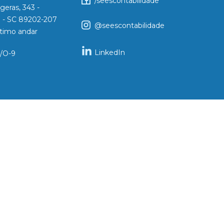
/seescontabilidade
geras, 343 -
le - SC 89202-207
@seescontabilidade
Sétimo andar
LinkedIn
/O-9