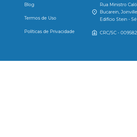
Blog
Rua Ministro Caló
Bucarein, Joinvil
Termos de Uso
Edifício Stein - 
Políticas de Privacidade
CRC/SC - 009582