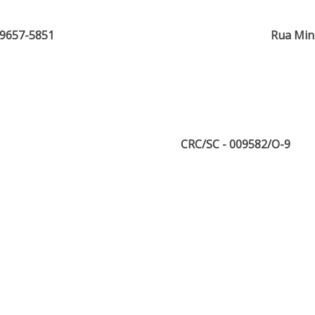
99657-5851
Rua Minis
CRC/SC - 009582/O-9